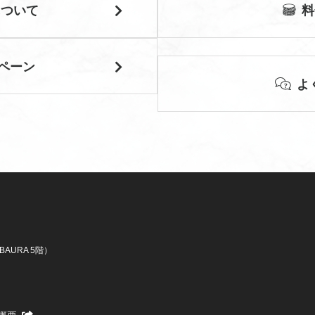
について
料
ペーン
よ
IBAURA 5階）