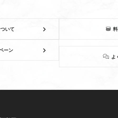
について
料
ペーン
よ